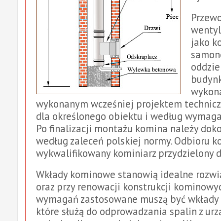
Przewo
wentyl
jako k
samono
oddzie
budynk
wykona
wykonanym wcześniej projektem technic
dla określonego obiektu i według wymaga
Po finalizacji montażu komina należy dok
według zaleceń polskiej normy. Odbioru 
wykwalifikowany kominiarz przydzielony do
Wkłady kominowe stanowią idealne rozwi
oraz przy renowacji konstrukcji kominowyc
wymagań zastosowane muszą być wkłady
które służą do odprowadzania spalin z ur