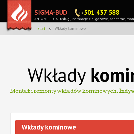
SIGMA-BUD
501 437 588
ANTONI PLUTA -
usługi, instalacje c.o. gazowe, sanitarne, 
Start
Wkłady kominowe
Wkłady
komi
Montaż i remonty wkładów kominowych.
Indy
Wkłady kominowe