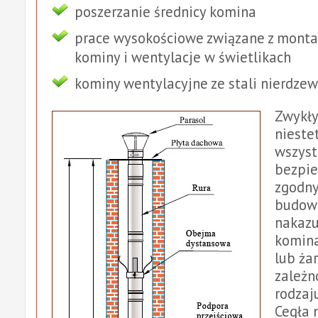
poszerzanie średnicy komina
prace wysokościowe związane z mont
kominy i wentylacje w świetlikach
kominy wentylacyjne ze stali nierdze
Zwykły
nieste
wszys
bezpie
zgodny
budowl
nakazu
komin
lub ża
zależn
rodzaj
Cegła 