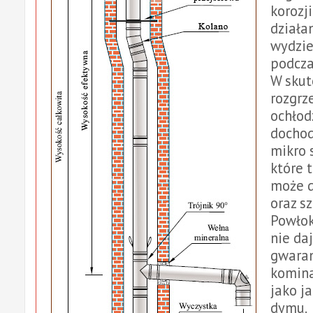
korozj
działa
wydzie
podcza
W skut
rozgrz
ochłod
dochod
mikro s
które 
może 
oraz s
Powłok
nie da
gwaran
komina
jako j
dymu.