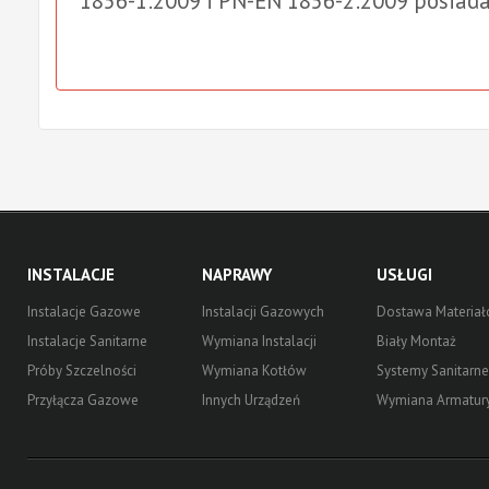
1856-1:2009 i PN-EN 1856-2:2009 posiada
INSTALACJE
NAPRAWY
USŁUGI
Instalacje Gazowe
Instalacji Gazowych
Dostawa Materia
Instalacje Sanitarne
Wymiana Instalacji
Biały Montaż
Próby Szczelności
Wymiana Kotłów
Systemy Sanitarne
Przyłącza Gazowe
Innych Urządzeń
Wymiana Armatur