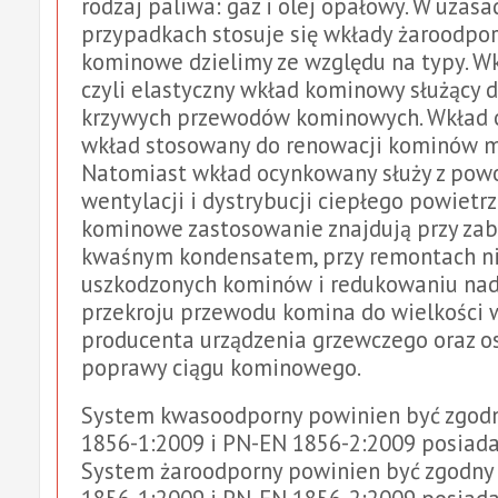
rodzaj paliwa: gaz i olej opałowy. W uzas
przypadkach stosuje się wkłady żaroodpor
kominowe dzielimy ze względu na typy. Wk
czyli elastyczny wkład kominowy służący
krzywych przewodów kominowych. Wkład o
wkład stosowany do renowacji kominów 
Natomiast wkład ocynkowany służy z po
wentylacji i dystrybucji ciepłego powietr
kominowe zastosowanie znajdują przy zab
kwaśnym kondensatem, przy remontach ni
uszkodzonych kominów i redukowaniu na
przekroju przewodu komina do wielkości
producenta urządzenia grzewczego oraz os
poprawy ciągu kominowego.
System kwasoodporny powinien być zgod
1856-1:2009 i PN-EN 1856-2:2009 posiada
System żaroodporny powinien być zgodny