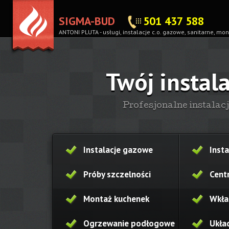
SIGMA-BUD
501 437 588
ANTONI PLUTA -
usługi, instalacje c.o. gazowe, sanitarne, 
Twój instal
Profesjonalne instalac
Instalacje gazowe
Insta
Próby szczelności
Cent
Montaż kuchenek
Wkła
Ogrzewanie podłogowe
Ukła