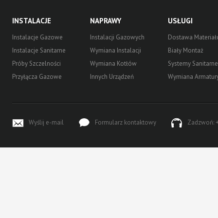
INSTALACJE
NAPRAWY
USŁUGI
Instalacje Gazowe
Instalacji Gazowych
Dostawa Materia
Instalacje Sanitarne
Wymiana Instalacji
Biały Montaż
Próby Szczelności
Wymiana Kotłów
Systemy Sanitarne
Przyłącza Gazowe
Innych Urządzeń
Wymiana Armatur
Wyślij e-mail
Formularz kontaktowy
Zadzwoń: +