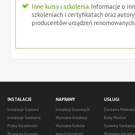
Inne kursy i szkolenia
. Informacje o in
szkoleniach i certyfikatach oraz autor
producentów urządzeń renomowanych
INSTALACJE
NAPRAWY
USŁUGI
Instalacje Gazowe
Instalacji Gazowych
Dostawa Materia
Instalacje Sanitarne
Wymiana Instalacji
Biały Montaż
Próby Szczelności
Wymiana Kotłów
Systemy Sanitarne
Przyłącza Gazowe
Innych Urządzeń
Wymiana Armatur