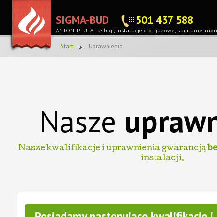
SIGMA-BUD
501 437 588
ANTONI PLUTA -
usługi, instalacje c.o. gazowe, sanitarne, 
Start
Uprawnienia
Nasze
uprawn
Nasze kwalifikacje i uprawnienia gwarancją
b
instalacji.
Posiadamy następujące kwalifikacje i